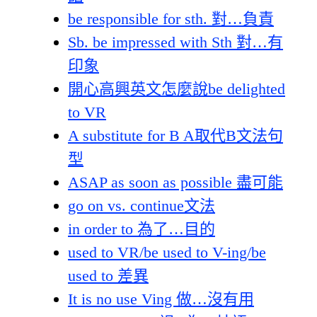
be responsible for sth. 對…負責
Sb. be impressed with Sth 對…有
印象
開心高興英文怎麼說be delighted
to VR
A substitute for B A取代B文法句
型
ASAP as soon as possible 盡可能
go on vs. continue文法
in order to 為了…目的
used to VR/be used to V-ing/be
used to 差異
It is no use Ving 做…沒有用