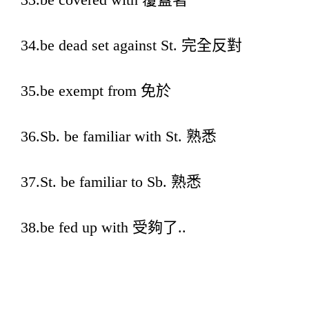
34.be dead set against St. 完全反對
35.be exempt from 免於
36.Sb. be familiar with St. 熟悉
37.St. be familiar to Sb. 熟悉
38.be fed up with 受夠了..