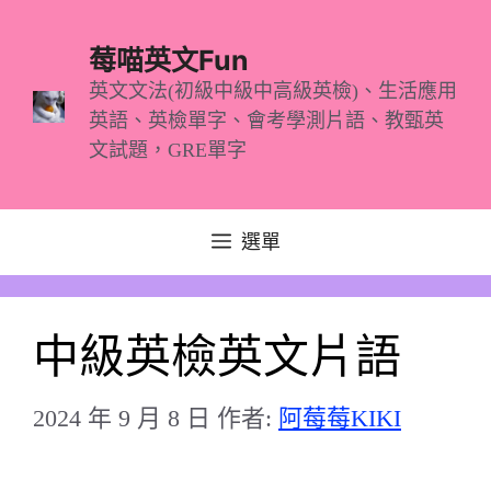
跳
至
莓喵英文Fun
主
英文文法(初級中級中高級英檢)、生活應用
英語、英檢單字、會考學測片語、教甄英
要
文試題，GRE單字
內
容
選單
中級英檢英文片語
2024 年 9 月 8 日
作者:
阿莓莓KIKI