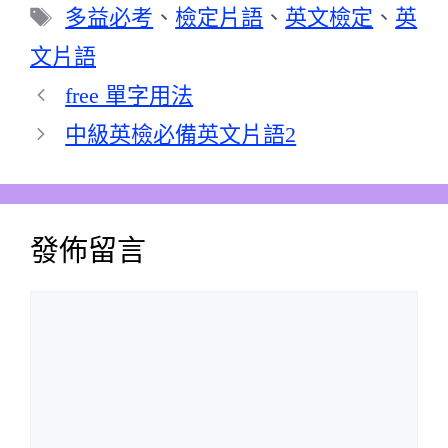
類
標
多益必考
、
檢定片語
、
英文檢定
、
英
籤
文片語
free 單字用法
中級英檢必備英文片語2
發佈留言
留
言