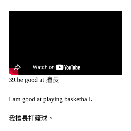
39.be good at 擅長
I am good at playing basketball.
我擅長打籃球。