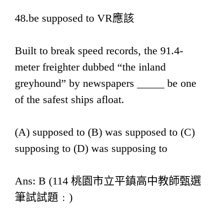
48.be supposed to VR應該
Built to break speed records, the 91.4-
meter freighter dubbed “the inland
greyhound” by newspapers _____ be one
of the safest ships afloat.
(A) supposed to (B) was supposed to (C)
supposing to (D) was supposing to
Ans: B (114 桃園市立平鎮高中教師甄選
筆試試題﹕)