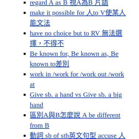
regard A as B 視A為B 片語
make it possible for 人to V使某人
能文法
have no choice but to RV 無法選
擇，不得不
Be known for, Be known as, Be
known to差別
work in /work for /work out /work
at
Give sb. a hand vs Give sb. a big
hand
區別A與B怎麼說 A be different
from B
動詞 sb of sth英文句型 accuse 人