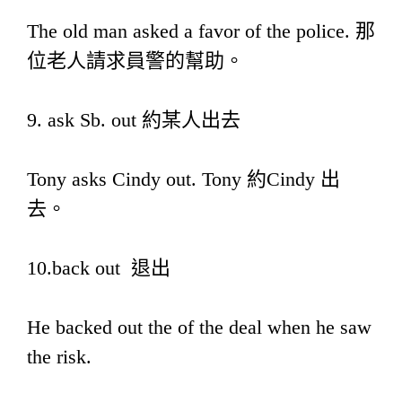
The old man asked a favor of the police. 那
位老人請求員警的幫助。
9. ask Sb. out 約某人出去
Tony asks Cindy out. Tony 約Cindy 出
去。
10.back out 退出
He backed out the of the deal when he saw
the risk.