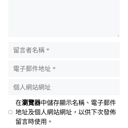
留
言
電
者
子
名
個
郵
稱
人
件
網
在
瀏覽器
中儲存顯示名稱、電子郵件
地
站
地址及個人網站網址，以供下次發佈
址
網
留言時使用。