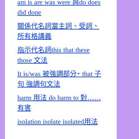
am is are was were 與do does
did done
關係代名詞當主詞、受詞、
所有格講義
指示代名詞this that these
those 文法
It is/was 被強調部分+ that 子
句 強調句文法
harm 用法 do harm to 對……
有害
isolation isolate isolated用法