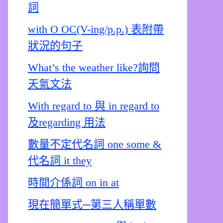
詞
with O OC(V-ing/p.p.) 表附帶
狀況的句子
What’s the weather like?詢問
天氣文法
With regard to 與 in regard to
及regarding 用法
數量不定代名詞 one some &
代名詞 it they
時間介係詞 on in at
現在簡單式─第三人稱單數