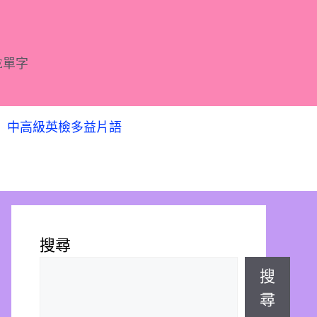
E單字
中高級英檢多益片語
搜尋
搜
尋