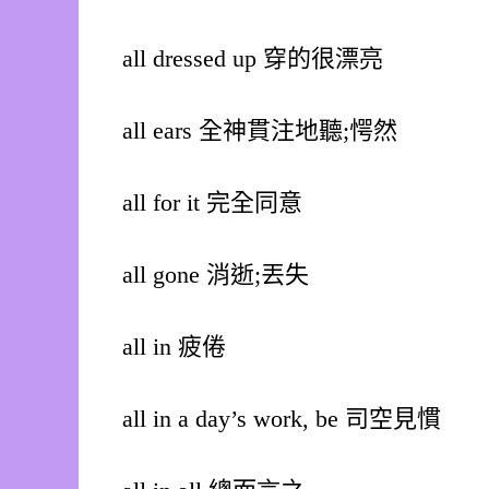
all dressed up 穿的很漂亮
all ears 全神貫注地聽;愕然
all for it 完全同意
all gone 消逝;丟失
all in 疲倦
all in a day’s work, be 司空見慣