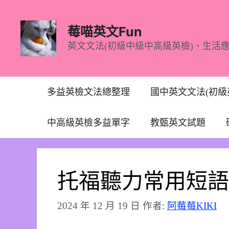
跳
至
莓喵英文Fun
主
英文文法(初級中級中高級英檢)、生活
要
內
容
多益英檢文法總整理
國中英文文法(初級
中高級英檢多益單字
教甄英文試題
托福聽力常用短語 al
2024 年 12 月 19 日
作者:
阿莓莓KIKI