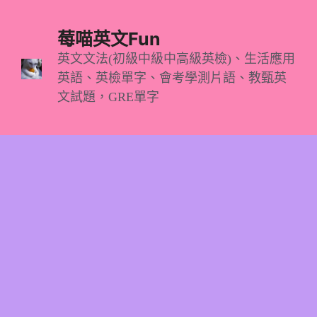
跳
至
莓喵英文Fun
主
英文文法(初級中級中高級英檢)、生活應用
英語、英檢單字、會考學測片語、教甄英
要
文試題，GRE單字
內
容