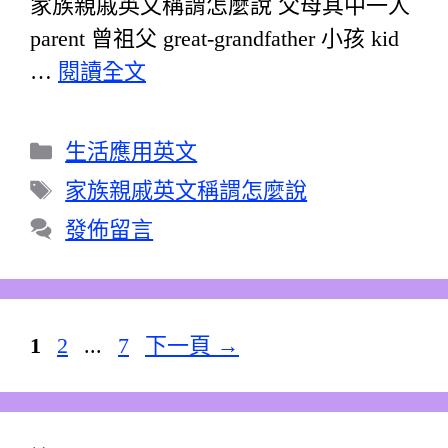
家族親戚英文稱謂怎麼說 父母其中一人
parent 曾祖父 great-grandfather 小孩 kid
…
閱讀全文
分
生活應用英文
類
標
家族親戚英文稱謂怎麼說
籤
發佈留言
頁
頁
頁
1
2
...
7
下一頁
→
面
面
面