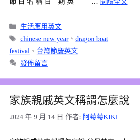
節 日 名 稱 日 期 英 …
閱讀全文
分
生活應用英文
類
標
chinese new year
、
dragon boat
籤
festival
、
台灣節慶英文
發佈留言
家族親戚英文稱謂怎麼說
2024 年 9 月 14 日
作者:
阿莓莓KIKI