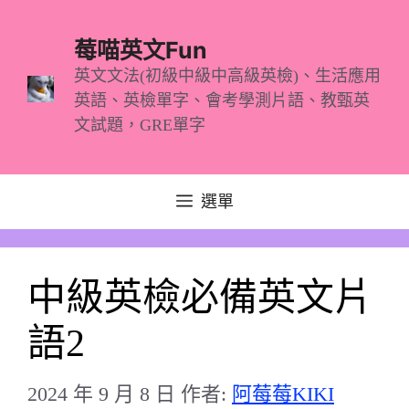
跳
至
莓喵英文Fun
主
英文文法(初級中級中高級英檢)、生活應用
英語、英檢單字、會考學測片語、教甄英
要
文試題，GRE單字
內
容
選單
中級英檢必備英文片
語2
2024 年 9 月 8 日
作者:
阿莓莓KIKI