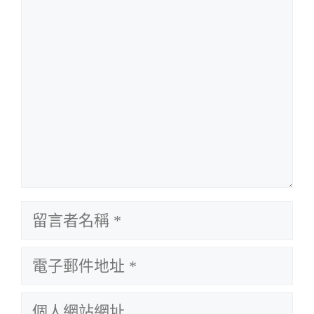
言
留
言
電
者
子
名
個
郵
稱