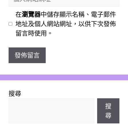
人
件
網
在
瀏覽器
中儲存顯示名稱、電子郵件
地
站
地址及個人網站網址，以供下次發佈
址
網
留言時使用。
址
搜尋
搜
尋