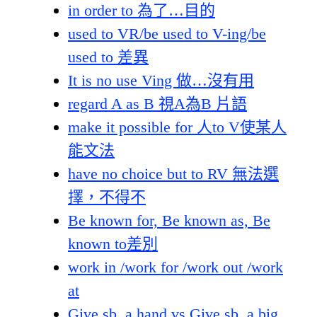
in order to 為了…目的
used to VR/be used to V-ing/be
used to 差異
It is no use Ving 做…沒有用
regard A as B 視A為B 片語
make it possible for 人to V使某人
能文法
have no choice but to RV 無法選
擇，不得不
Be known for, Be known as, Be
known to差別
work in /work for /work out /work
at
Give sb. a hand vs Give sb. a big