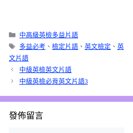
分
中高級英檢多益片語
類
標
多益必考
、
檢定片語
、
英文檢定
、
英
籤
文片語
中級英檢英文片語
中級英檢必背英文片語3
發佈留言
留