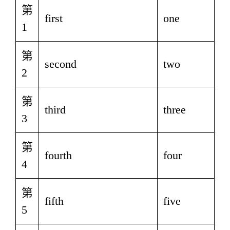
第
first
one
1
第
second
two
2
第
third
three
3
第
fourth
four
4
第
fifth
five
5