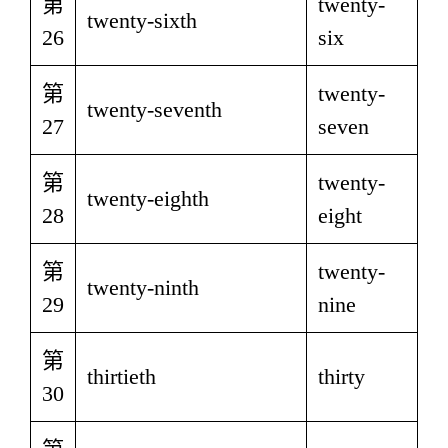
第
twenty-
twenty-sixth
26
six
第
twenty-
twenty-seventh
27
seven
第
twenty-
twenty-eighth
28
eight
第
twenty-
twenty-ninth
29
nine
第
thirtieth
thirty
30