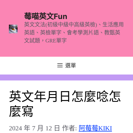
跳
至
莓喵英文Fun
主
英文文法(初級中級中高級英檢)、生活應用
英語、英檢單字、會考學測片語、教甄英
要
文試題，GRE單字
內
容
選單
英文年月日怎麼唸怎
麼寫
2024 年 7 月 12 日
作者:
阿莓莓KIKI