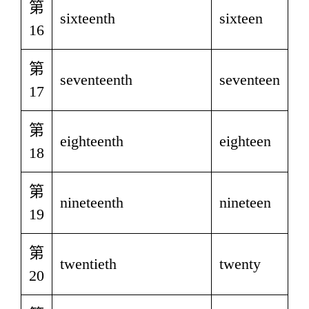
第
sixteenth
sixteen
16
第
seventeenth
seventeen
17
第
eighteenth
eighteen
18
第
nineteenth
nineteen
19
第
twentieth
twenty
20