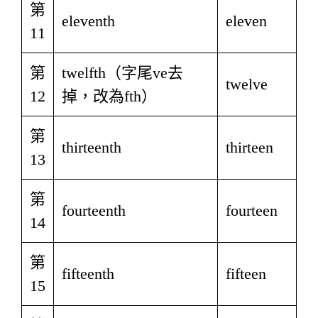
第
eleventh
eleven
11
第
twelfth（字尾ve去
twelve
12
掉，改為fth）
第
thirteenth
thirteen
13
第
fourteenth
fourteen
14
第
fifteenth
fifteen
15