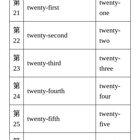
第
twenty-
twenty-first
21
one
第
twenty-
twenty-second
22
two
第
twenty-
twenty-third
23
three
第
twenty-
twenty-fourth
24
four
第
twenty-
twenty-fifth
25
five