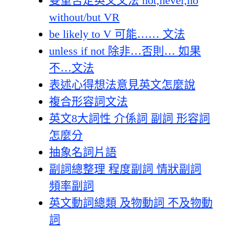
雙重否定英文文法 not,never,no
without/but VR
be likely to V 可能…… 文法
unless if not 除非…否則… 如果
不…文法
表述心得想法意見英文怎麼說
複合形容詞文法
英文8大詞性 介係詞 副詞 形容詞
怎麼分
抽象名詞片語
副詞總整理 程度副詞 情狀副詞
頻率副詞
英文動詞總類 及物動詞 不及物動
詞