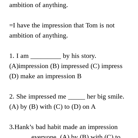
ambition of anything.
=I have the impression that Tom is not
ambition of anything.
1. I am _________ by his story.
(A)impression (B) impressed (C) impress
(D) make an impression B
2. She impressed me _____ her big smile.
(A) by (B) with (C) to (D) on A
3.Hank’s bad habit made an impression
______ everyone. (A) by (B) with (C) to