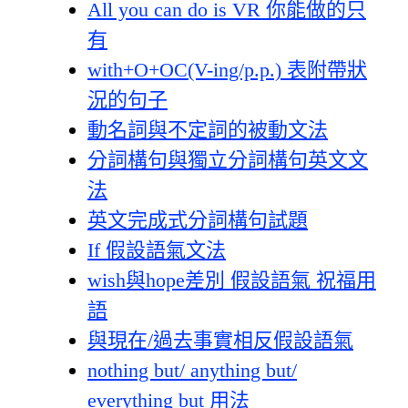
All you can do is VR 你能做的只
有
with+O+OC(V-ing/p.p.) 表附帶狀
況的句子
動名詞與不定詞的被動文法
分詞構句與獨立分詞構句英文文
法
英文完成式分詞構句試題
If 假設語氣文法
wish與hope差別 假設語氣 祝福用
語
與現在/過去事實相反假設語氣
nothing but/ anything but/
everything but 用法