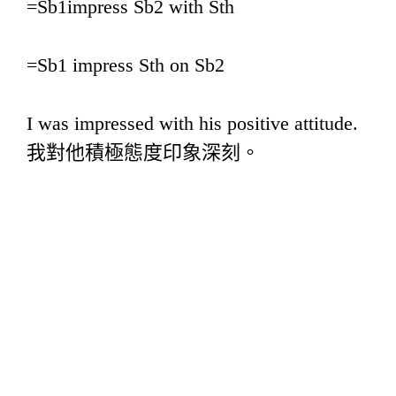
=Sb1impress Sb2 with Sth
=Sb1 impress Sth on Sb2
I was impressed with his positive attitude.
我對他積極態度印象深刻。