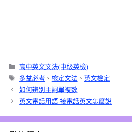
分
高中英文文法(中級英檢)
類
標
多益必考
、
檢定文法
、
英文檢定
籤
如何辨別主詞單複數
英文電話用語 接電話英文怎麼說