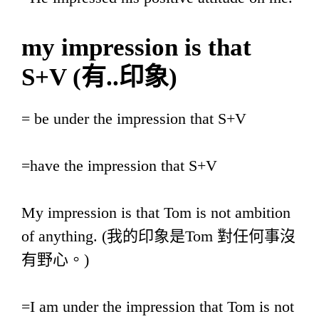
my impression is that
S+V (
有
..
印象
)
= be under the impression that S+V
=have the impression that S+V
My impression is that Tom is not ambition
of anything. (我的印象是Tom 對任何事沒
有野心。)
=I am under the impression that Tom is not