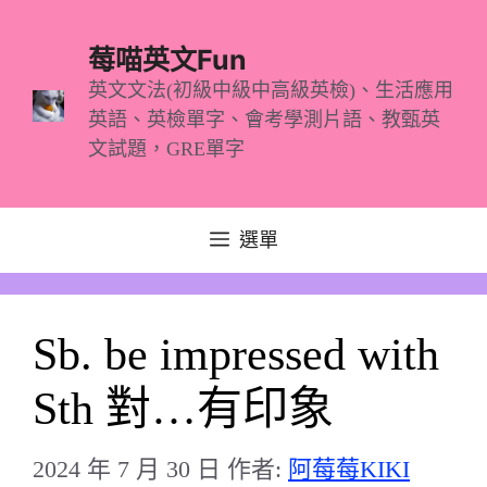
跳
至
莓喵英文Fun
主
英文文法(初級中級中高級英檢)、生活應用
英語、英檢單字、會考學測片語、教甄英
要
文試題，GRE單字
內
容
選單
Sb. be impressed with
Sth 對…有印象
2024 年 7 月 30 日
作者:
阿莓莓KIKI