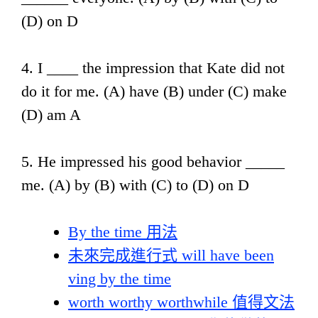
(D) on D
4. I ____ the impression that Kate did not
do it for me. (A) have (B) under (C) make
(D) am A
5. He impressed his good behavior _____
me. (A) by (B) with (C) to (D) on D
By the time 用法
未來完成進行式 will have been
ving by the time
worth worthy worthwhile 值得文法