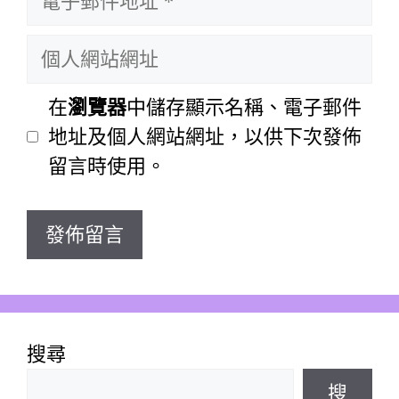
子
名
個
郵
稱
人
件
網
在
瀏覽器
中儲存顯示名稱、電子郵件
地
站
地址及個人網站網址，以供下次發佈
址
網
留言時使用。
址
搜尋
搜