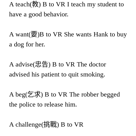
A teach(教) B to VR I teach my student to
have a good behavior.
A want(要)B to VR She wants Hank to buy
a dog for her.
A advise(忠告) B to VR The doctor
advised his patient to quit smoking.
A beg(乞求) B to VR The robber begged
the police to release him.
A challenge(挑戰) B to VR