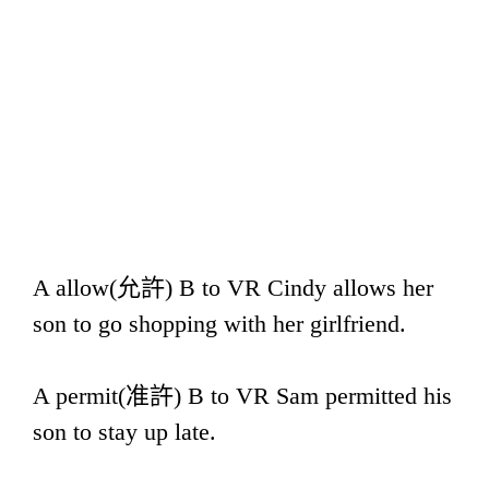
A allow(允許) B to VR Cindy allows her
son to go shopping with her girlfriend.
A permit(准許) B to VR Sam permitted his
son to stay up late.