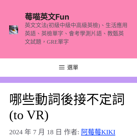
跳
至
莓喵英文Fun
主
英文文法(初級中級中高級英檢)、生活應用
英語、英檢單字、會考學測片語、教甄英
要
文試題，GRE單字
內
容
選單
哪些動詞後接不定詞
(to VR)
2024 年 7 月 18 日
作者:
阿莓莓KIKI