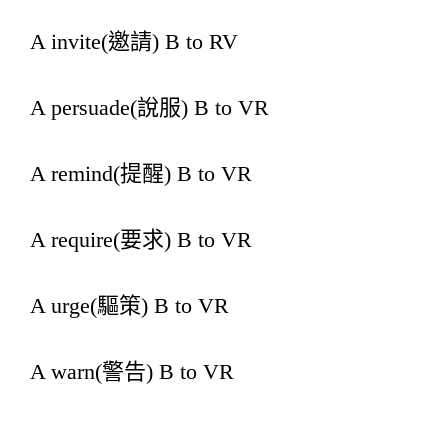
A invite(邀請) B to RV
A persuade(說服) B to VR
A remind(提醒) B to VR
A require(要求) B to VR
A urge(驅策) B to VR
A warn(警告) B to VR