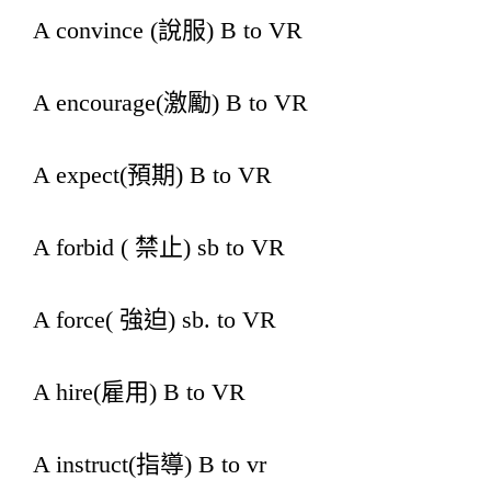
A convince (說服) B to VR
A encourage(激勵) B to VR
A expect(預期) B to VR
A forbid ( 禁止) sb to VR
A force( 強迫) sb. to VR
A hire(雇用) B to VR
A instruct(指導) B to vr