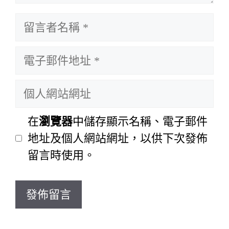
留
言
電
者
子
名
個
郵
稱
人
件
網
在
瀏覽器
中儲存顯示名稱、電子郵件
地
站
地址及個人網站網址，以供下次發佈
址
網
留言時使用。
址