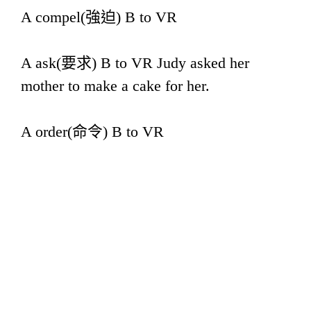
A compel(強迫) B to VR
A ask(要求) B to VR Judy asked her
mother to make a cake for her.
A order(命令) B to VR