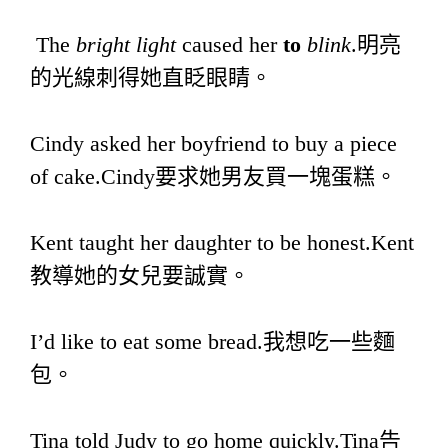
The
bright
light
caused her
to
blink
.明亮
的光線刺得她直眨眼睛。
Cindy asked her boyfriend to buy a piece
of cake.Cindy要求她男友買一塊蛋糕。
Kent taught her daughter to be honest.Kent
教導她的女兒要誠實。
I’d like to eat some bread.我想吃一些麵
包。
Tina told Judy to go home quickly.Tina告