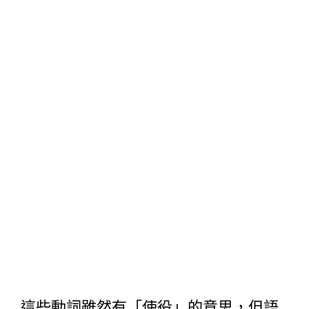
這些動詞雖然有「使役」的意思，但語