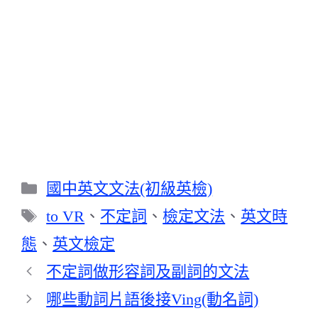
分
國中英文文法(初級英檢)
類
標
to VR
、
不定詞
、
檢定文法
、
英文時
籤
態
、
英文檢定
不定詞做形容詞及副詞的文法
哪些動詞片語後接Ving(動名詞)