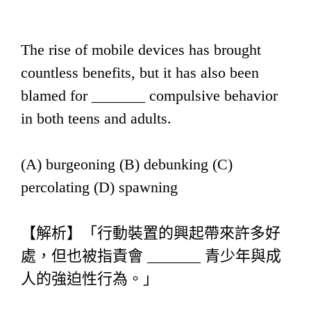
The rise of mobile devices has brought
countless benefits, but it has also been
blamed for _______ compulsive behavior
in both teens and adults.
(A) burgeoning (B) debunking (C)
percolating (D) spawning
【解析】「行動裝置的興起帶來許多好
處，但也被指責會 _______ 青少年與成
人的強迫性行為。」