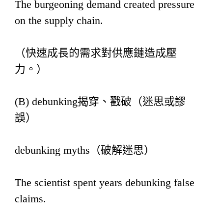
The burgeoning demand created pressure
on the supply chain.
（快速成長的需求對供應鏈造成壓
力。）
(B) debunking揭穿、戳破（迷思或謬
誤）
debunking myths（破解迷思）
The scientist spent years debunking false
claims.