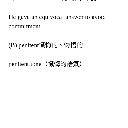
He gave an equivocal answer to avoid
commitment.
(B) penitent懺悔的、悔悟的
penitent tone（懺悔的語氣）