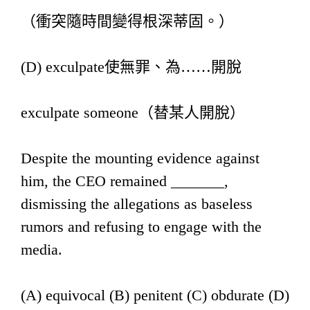
（衝突隨時間變得根深蒂固。）
(D) exculpate使無罪、為……開脫
exculpate someone（替某人開脫）
Despite the mounting evidence against
him, the CEO remained _______,
dismissing the allegations as baseless
rumors and refusing to engage with the
media.
(A) equivocal (B) penitent (C) obdurate (D)