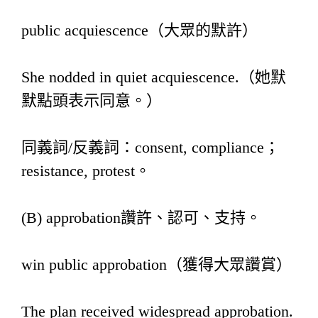
public acquiescence（大眾的默許）
She nodded in quiet acquiescence.（她默
默點頭表示同意。）
同義詞/反義詞：consent, compliance；
resistance, protest。
(B) approbation讚許、認可、支持。
win public approbation（獲得大眾讚賞）
The plan received widespread approbation.