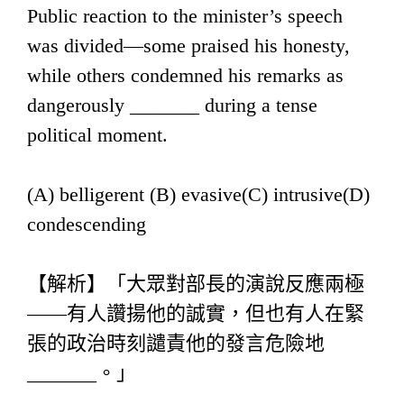
Public reaction to the minister’s speech
was divided—some praised his honesty,
while others condemned his remarks as
dangerously _______ during a tense
political moment.
(A) belligerent (B) evasive(C) intrusive(D)
condescending
【解析】「大眾對部長的演說反應兩極
——有人讚揚他的誠實，但也有人在緊
張的政治時刻譴責他的發言危險地
_______。」