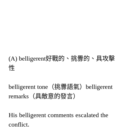
(A) belligerent好戰的、挑釁的、具攻擊
性
belligerent tone（挑釁語氣）belligerent
remarks（具敵意的發言）
His belligerent comments escalated the
conflict.