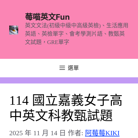
跳
至
莓喵英文Fun
主
英文文法(初級中級中高級英檢)、生活應用
英語、英檢單字、會考學測片語、教甄英
要
文試題，GRE單字
內
容
選單
114 國立嘉義女子高
中英文科教甄試題
2025 年 11 月 14 日
作者:
阿莓莓KIKI