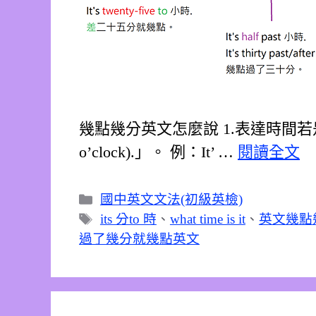
幾點幾分英文怎麼說 1.表達時間若是
o’clock).」。 例：It’ …
閱讀全文
分
國中英文文法(初級英檢)
類
標
its 分to 時
、
what time is it
、
英文幾點
籤
過了幾分就幾點英文