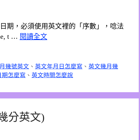
的日期，必須使用英文裡的「序數」，唸法
 t …
閱讀全文
月幾號英文
、
英文年月日怎麼寫
、
英文幾月幾
日期怎麼寫
、
英文時間怎麼說
幾分英文)