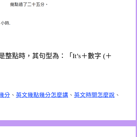
整點時，其句型為：「It’s＋數字 (＋
幾分
、
英文幾點幾分怎麼講
、
英文時間怎麼說
、