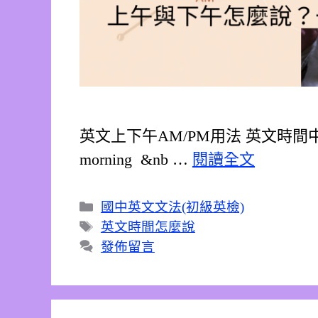
英文上下午AM/PM用法 英文時
morning &nb …
閱讀全文
分
國中英文文法(初級英檢)
類
標
英文時間怎麼說
籤
發佈留言