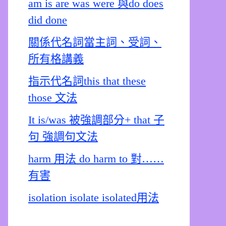
am is are was were 與do does
did done
關係代名詞當主詞、受詞、
所有格講義
指示代名詞this that these
those 文法
It is/was 被強調部分+ that 子
句 強調句文法
harm 用法 do harm to 對……
有害
isolation isolate isolated用法