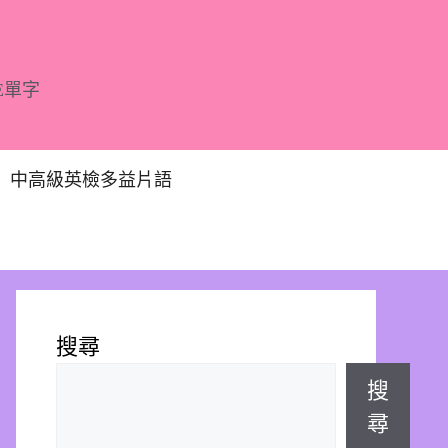
E單字
中高級英檢多益片語
搜尋
搜
尋