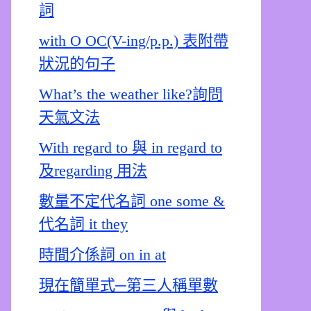
詞
with O OC(V-ing/p.p.) 表附帶
狀況的句子
What’s the weather like?詢問
天氣文法
With regard to 與 in regard to
及regarding 用法
數量不定代名詞 one some &
代名詞 it they
時間介係詞 on in at
現在簡單式─第三人稱單數