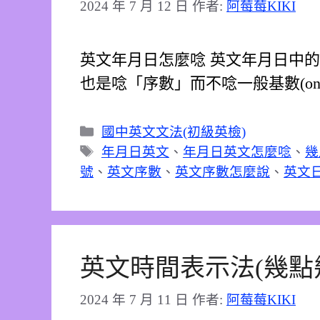
2024 年 7 月 12 日
作者:
阿莓莓KIKI
英文年月日怎麼唸 英文年月日中
也是唸「序數」而不唸一般基數(one,
分
國中英文文法(初級英檢)
類
標
年月日英文
、
年月日英文怎麼唸
、
幾
籤
號
、
英文序數
、
英文序數怎麼說
、
英文
英文時間表示法(幾點
2024 年 7 月 11 日
作者:
阿莓莓KIKI