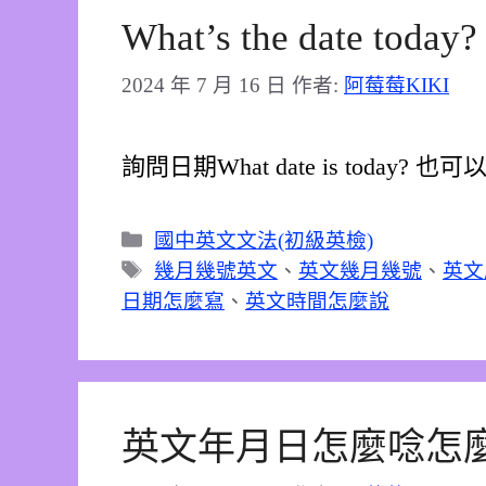
What’s the date t
2024 年 7 月 16 日
作者:
阿莓莓KIKI
詢問日期What date is today? 也可以寫
分
國中英文文法(初級英檢)
類
標
幾月幾號英文
、
英文幾月幾號
、
英文
籤
日期怎麼寫
、
英文時間怎麼說
英文年月日怎麼唸怎