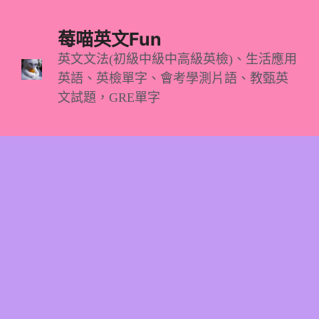
跳
至
莓喵英文Fun
主
英文文法(初級中級中高級英檢)、生活應用
英語、英檢單字、會考學測片語、教甄英
要
文試題，GRE單字
內
容