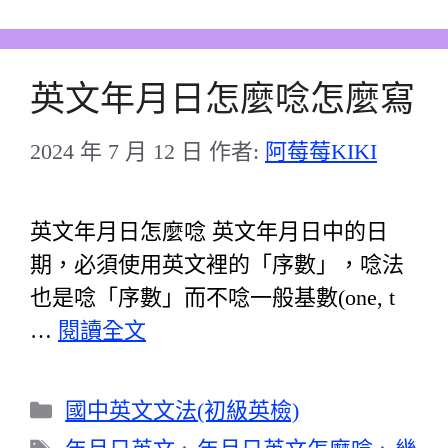
英文年月日怎麼唸怎麼寫
2024 年 7 月 12 日
作者:
阿莓莓KIKI
英文年月日怎麼唸 英文年月日中的日
期，必須使用英文裡的「序數」，唸法
也是唸「序數」而不唸一般基數(one, t
…
閱讀全文
分
國中英文文法(初級英檢)
類
標