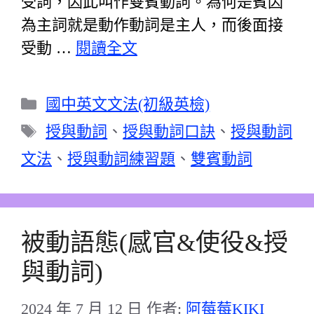
受詞，因此叫作雙賓動詞。為何是賓因
為主詞就是動作動詞是主人，而後面接
受動 …
閱讀全文
分
國中英文文法(初級英檢)
類
標
授與動詞
、
授與動詞口訣
、
授與動詞
籤
文法
、
授與動詞練習題
、
雙賓動詞
被動語態(感官&使役&授
與動詞)
2024 年 7 月 12 日
作者:
阿莓莓KIKI