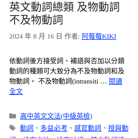
英文動詞總類 及物動詞
不及物動詞
2024 年 8 月 16 日
作者:
阿莓莓KIKI
依動詞後方接受詞、補語與否加以分類
動詞的種類可大致分為不及物動詞和及
物動詞。 不及物動詞(intransiti …
閱讀
全文
分
高中英文文法(中級英檢)
類
標
動詞
、
多益必考
、
感官動詞
、
授與動
籤