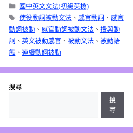
分
國中英文文法(初級英檢)
類
標
使役動詞被動文法
、
感官動詞
、
感官
籤
動詞被動
、
感官動詞被動文法
、
授與動
詞
、
英文被動感官
、
被動文法
、
被動語
態
、
連綴動詞被動
搜尋
搜
尋