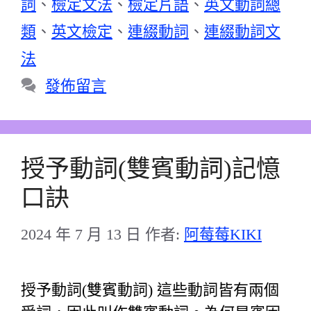
詞
、
檢定文法
、
檢定片語
、
英文動詞總
類
、
英文檢定
、
連綴動詞
、
連綴動詞文
法
發佈留言
授予動詞(雙賓動詞)記憶
口訣
2024 年 7 月 13 日
作者:
阿莓莓KIKI
授予動詞(雙賓動詞) 這些動詞皆有兩個