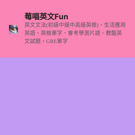
跳
至
莓喵英文Fun
主
英文文法(初級中級中高級英檢)、生活應用
英語、英檢單字、會考學測片語、教甄英
要
文試題，GRE單字
內
容