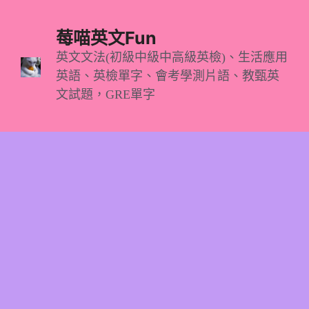
跳
至
莓喵英文Fun
主
英文文法(初級中級中高級英檢)、生活應用
英語、英檢單字、會考學測片語、教甄英
要
文試題，GRE單字
內
容