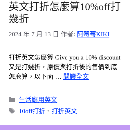
英文打折怎麼算10%off打
幾折
2024 年 7 月 13 日
作者:
阿莓莓KIKI
打折英文怎麼算 Give you a 10% discount
又是打幾折，原價與打折後的售價到底
怎麼算，以下面 …
閱讀全文
分
生活應用英文
類
標
10off打折
、
打折英文
籤