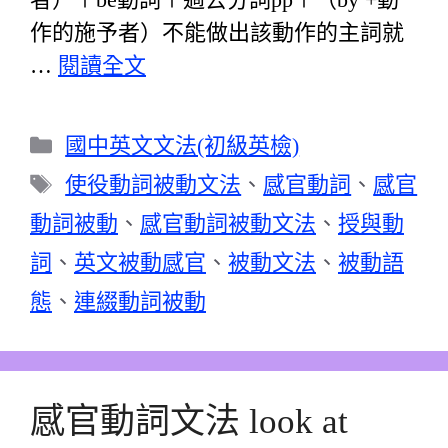
作的施予者）不能做出該動作的主詞就
…
閱讀全文
分
國中英文文法(初級英檢)
類
標
使役動詞被動文法
、
感官動詞
、
感官
籤
動詞被動
、
感官動詞被動文法
、
授與動
詞
、
英文被動感官
、
被動文法
、
被動語
態
、
連綴動詞被動
感官動詞文法 look at