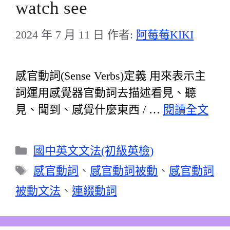
watch see
2024 年 7 月 11 日
作者:
阿莓莓KIKI
感官動詞(Sense Verbs)定義 用來表示主
詞運用感覺器官動詞去描述看見、聽
見、聞到、感覺什麼東西 / …
閱讀全文
分
國中英文文法(初級英檢)
類
標
感官動詞
、
感官動詞被動
、
感官動詞
籤
被動文法
、
連綴動詞