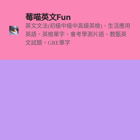
跳
至
莓喵英文Fun
主
英文文法(初級中級中高級英檢)、生活應用
英語、英檢單字、會考學測片語、教甄英
要
文試題，GRE單字
內
容