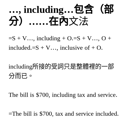
…, including…包含（部
分）……在內
文法
=S + V…, including + O.=S + V…, O +
included.=S + V…, inclusive of + O.
including所接的受詞只是整體裡的一部
分而已。
The bill is $700, including tax and service.
=The bill is $700, tax and service included.