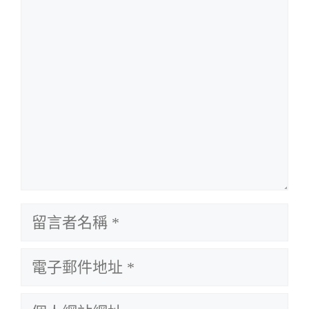
留
言
留
言
電
者
子
名
個
郵
稱