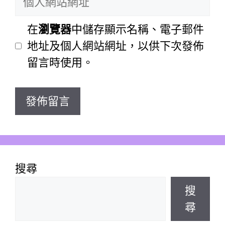
人
件
網
在
瀏覽器
中儲存顯示名稱、電子郵件
地
站
地址及個人網站網址，以供下次發佈
址
網
留言時使用。
址
搜尋
搜
尋