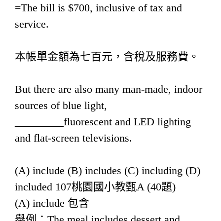
=The bill is $700, inclusive of tax and
service.
本帳單金額為七百元，含稅及服務費。
But there are also many man-made, indoor
sources of blue light,
_________fluorescent and LED lighting
and flat-screen televisions.
(A) include (B) includes (C) including (D)
included 107桃園國小教甄A (40題)
(A) include 包含
舉例：The meal includes dessert and