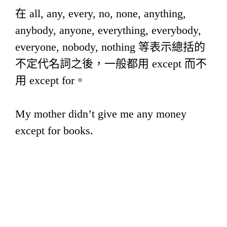
在 all, any, every, no, none, anything,
anybody, anyone, everything, everybody,
everyone, nobody, nothing 等表示總括的
不定代名詞之後，一般都用 except 而不
用 except for。
My mother didn’t give me any money
except for books.