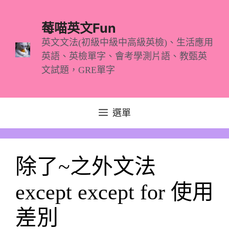
跳
至
莓喵英文Fun
主
英文文法(初級中級中高級英檢)、生活應用
英語、英檢單字、會考學測片語、教甄英
要
文試題，GRE單字
內
容
選單
除了~之外文法
except except for 使用
差別