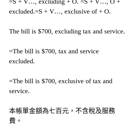
=S + V…, excluding + O. =S + V…, O +
excluded.=S + V…, exclusive of + O.
The bill is $700, excluding tax and service.
=The bill is $700, tax and service
excluded.
=The bill is $700, exclusive of tax and
service.
本帳單金額為七百元，不含稅及服務
費。