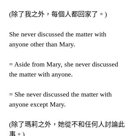
(除了我之外，每個人都回家了。)
She never discussed the matter with
anyone other than Mary.
= Aside from Mary, she never discussed
the matter with anyone.
= She never discussed the matter with
anyone except Mary.
(除了瑪莉之外，她從不和任何人討論此
事。)