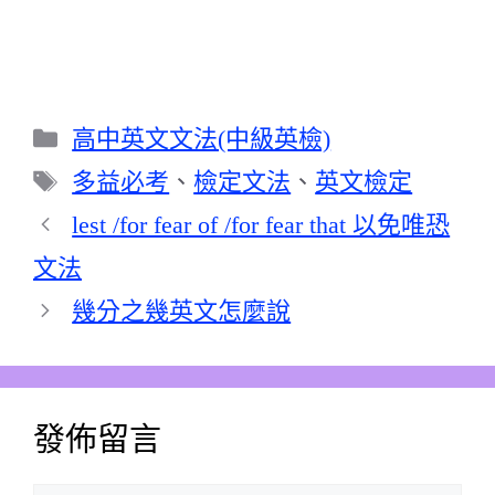
分
高中英文文法(中級英檢)
類
標
多益必考
、
檢定文法
、
英文檢定
籤
lest /for fear of /for fear that 以免唯恐
文法
幾分之幾英文怎麼說
發佈留言