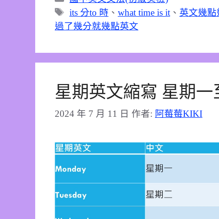
類
標
its 分to 時
、
what time is it
、
英文幾點
籤
過了幾分就幾點英文
星期英文縮寫 星期一
2024 年 7 月 11 日
作者:
阿莓莓KIKI