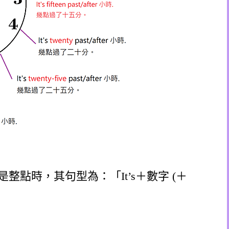
整點時，其句型為：「It’s＋數字 (＋