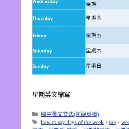
星期英文縮寫
分
國中英文文法(初級英檢)
類
標
how to say days of the week
、
tue
、
we