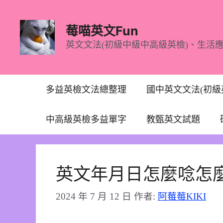
跳
至
莓喵英文Fun
主
英文文法(初級中級中高級英檢)、生活
要
內
容
多益英檢文法總整理
國中英文文法(初級
中高級英檢多益單字
教甄英文試題
英文年月日怎麼唸怎
2024 年 7 月 12 日
作者:
阿莓莓KIKI