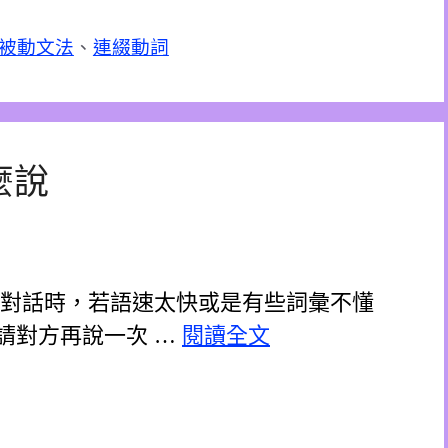
被動文法
、
連綴動詞
麼說
人對話時，若語速太快或是有些詞彙不懂
請對方再說一次 …
閱讀全文