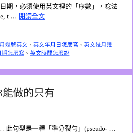
的日期，必須使用英文裡的「序數」，唸法
 t …
閱讀全文
月幾號英文
、
英文年月日怎麼寫
、
英文幾月幾
日期怎麼寫
、
英文時間怎麼說
 VR 你能做的只有
做的只有… 此句型是一種「準分裂句」(pseudo- …