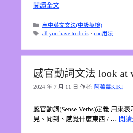
閱讀全文
分
高中英文文法(中級英檢)
類
標
all you have to do is
、
can用法
籤
感官動詞文法 look at wa
2024 年 7 月 11 日
作者:
阿莓莓KIKI
感官動詞(Sense Verbs)定義
見、聞到、感覺什麼東西 / …
閱讀