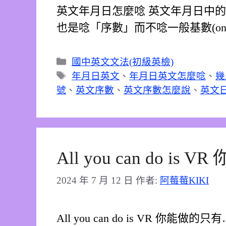
英文年月日怎麼唸 英文年月日中
也是唸「序數」而不唸一般基數(one,
分
國中英文文法(初級英檢)
類
標
年月日英文
、
年月日英文怎麼唸
、
幾
籤
號
、
英文序數
、
英文序數怎麼說
、
英文
All you can do is
2024 年 7 月 12 日
作者:
阿莓莓KIKI
All you can do is VR 你能