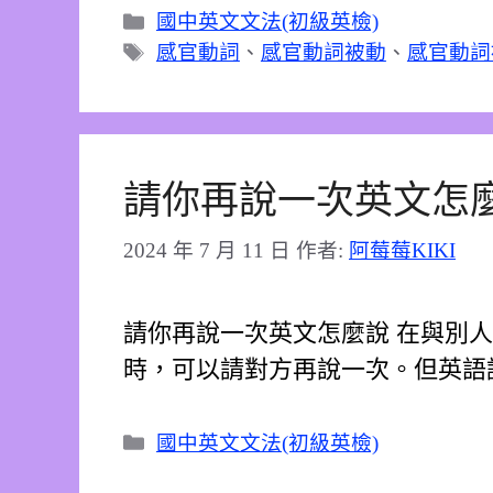
分
國中英文文法(初級英檢)
類
標
感官動詞
、
感官動詞被動
、
感官動詞
籤
請你再說一次英文怎
2024 年 7 月 11 日
作者:
阿莓莓KIKI
請你再說一次英文怎麼說 在與別
時，可以請對方再說一次。但英語
分
國中英文文法(初級英檢)
類