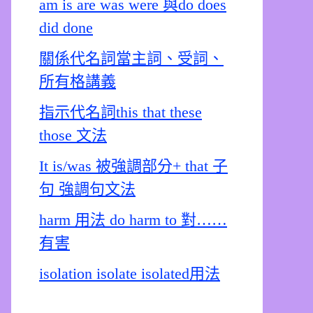
am is are was were 與do does
did done
關係代名詞當主詞、受詞、
所有格講義
指示代名詞this that these
those 文法
It is/was 被強調部分+ that 子
句 強調句文法
harm 用法 do harm to 對……
有害
isolation isolate isolated用法