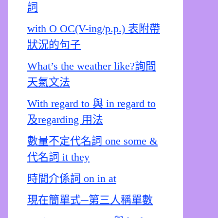
詞
with O OC(V-ing/p.p.) 表附帶
狀況的句子
What’s the weather like?詢問
天氣文法
With regard to 與 in regard to
及regarding 用法
數量不定代名詞 one some &
代名詞 it they
時間介係詞 on in at
現在簡單式─第三人稱單數