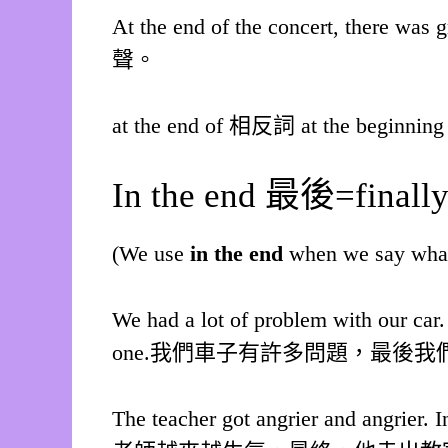
At the end of the concert, the
聲。
at the end of 相反詞 at the beginn
In the end 最後=finall
(We use
in the end
when we say what t
We had a lot of problem with our car.
one.我們車子有許多問題，最後
The teacher got angrier and angrier. I