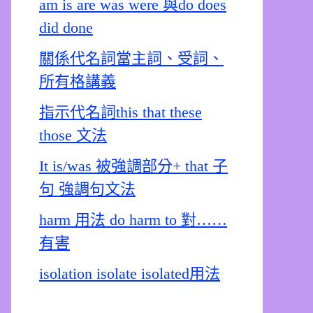
am is are was were 與do does
did done
關係代名詞當主詞、受詞、
所有格講義
指示代名詞this that these
those 文法
It is/was 被強調部分+ that 子
句 強調句文法
harm 用法 do harm to 對……
有害
isolation isolate isolated用法