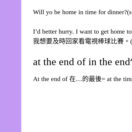
Will yo be home in time for dinner?(
I’d better hurry. I want to get ho
我想要及時回家看電視棒球比賽。
at the end of in th
At the end of 在…的最後= at the tim