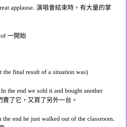
re was great applause. 演唱會結束時，有大量的掌
ing of 一開始
y
he final result of a situation was)
 In the end we sold it and bought another
我們賣了它，又買了另外一台。
n the end he just walked out of the classroom.