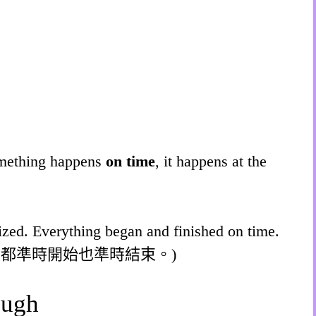
omething happens
on time
, it happens at the
zed. Everything began and finished on time.
情都準時開始也準時結束。)
ough