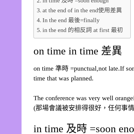
in time 及時 =soon enough
at the end of in the end使用差異
In the end 最後=finally
in the end 的相反詞 at first 最初
on time in time 差異
on time 準時 =punctual,not late.If s
time that was planned.
The conference was very well orangei
(那場會議被安排得很好，任何事
in time 及時 =soon en