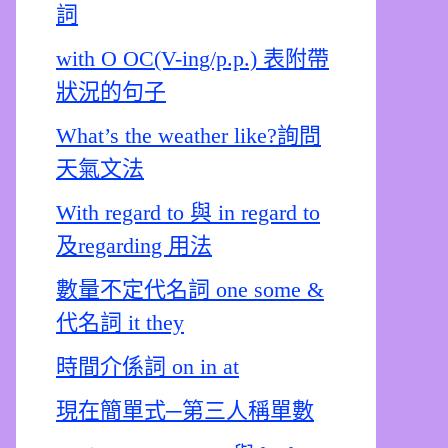
詞
with O OC(V-ing/p.p.) 表附帶
狀況的句子
What’s the weather like?詢問
天氣文法
With regard to 與 in regard to
及regarding 用法
數量不定代名詞 one some &
代名詞 it they
時間介係詞 on in at
現在簡單式─第三人稱單數