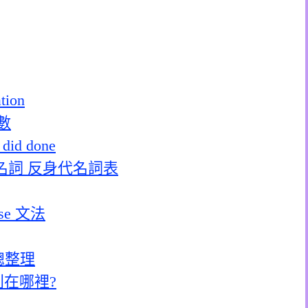
ion
數
 did done
名詞 反身代名詞表
ose 文法
詞總整理
說差別在哪裡?