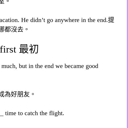
室。
acation. He didn’t go anywhere in the end.提
哪都沒去。
 first 最初
ry much, but in the end we became good
成為好朋友。
_ time to catch the flight.