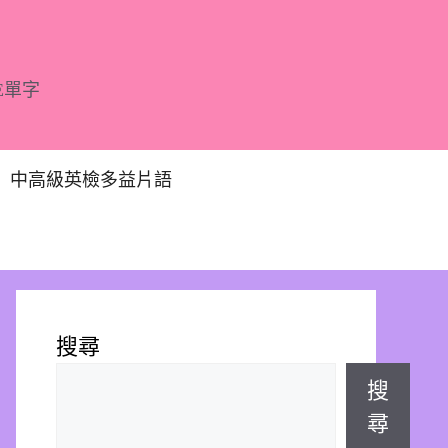
E單字
中高級英檢多益片語
搜尋
搜
尋