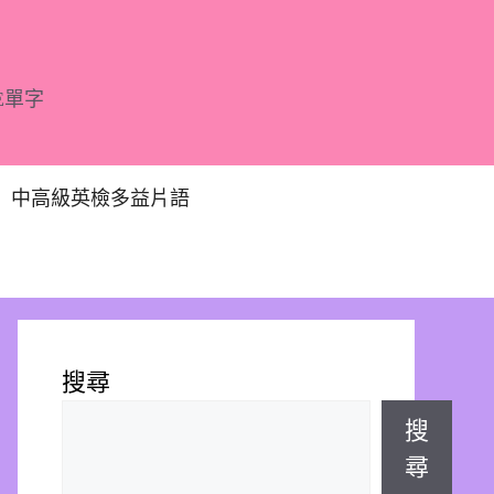
E單字
中高級英檢多益片語
搜尋
搜
尋