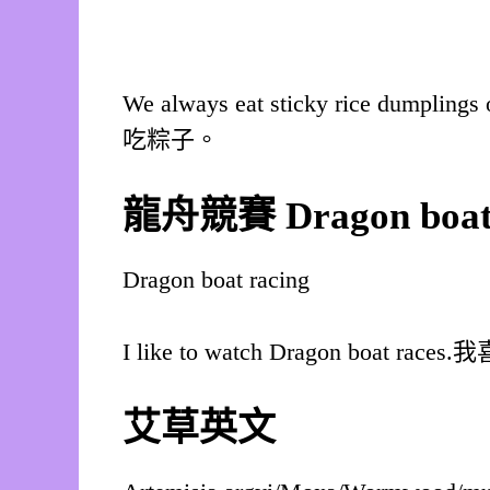
We always eat sticky rice dumpl
吃粽子。
龍舟競賽
Dragon boat
Dragon boat racing
I like to watch Dragon boat r
艾草英文