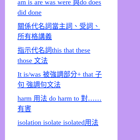
am is are was were 與do does
did done
關係代名詞當主詞、受詞、
所有格講義
指示代名詞this that these
those 文法
It is/was 被強調部分+ that 子
句 強調句文法
harm 用法 do harm to 對……
有害
isolation isolate isolated用法