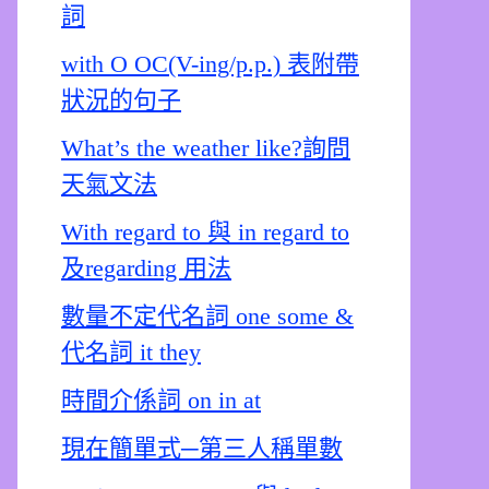
詞
with O OC(V-ing/p.p.) 表附帶
狀況的句子
What’s the weather like?詢問
天氣文法
With regard to 與 in regard to
及regarding 用法
數量不定代名詞 one some &
代名詞 it they
時間介係詞 on in at
現在簡單式─第三人稱單數