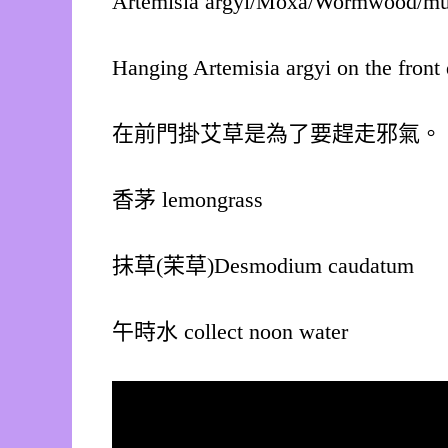
Artemisia argyi/Moxa/Wormwood/m
Hanging Artemisia argyi on the front 
在前門掛艾草是為了要趕走邪氣。
香茅 lemongrass
抹草(茉草)Desmodium caudatum
午時水 collect noon water