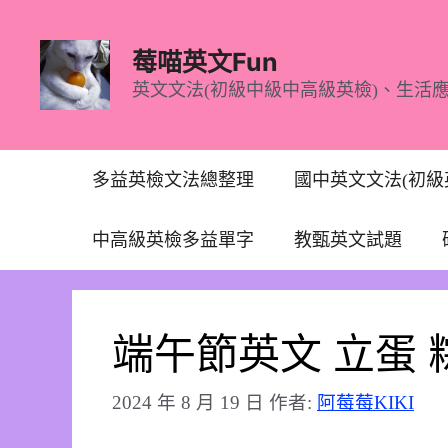
跳
至
莓喵英文Fun
主
英文文法(初級中級中高級英檢)、生活
要
內
容
多益英檢文法總整理
國中英文文法(初級
中高級英檢多益單字
教甄英文試題
端午節英文 立蛋 
2024 年 8 月 19 日
作者:
阿莓莓KIKI