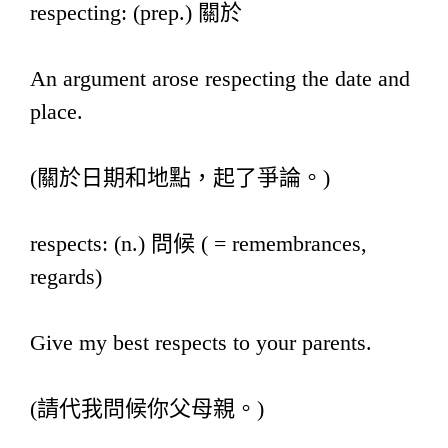
respecting: (prep.) 關於
An argument arose respecting the date and
place.
(關於日期和地點，起了爭論。)
respects: (n.) 問候 ( = remembrances,
regards)
Give my best respects to your parents.
(請代我問候你父母親。)