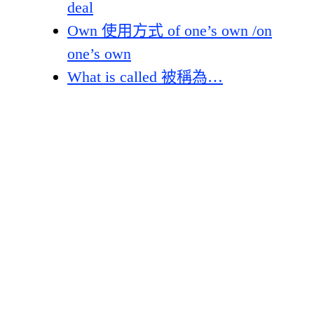
deal
Own 使用方式 of one’s own /on
one’s own
What is called 被稱為…