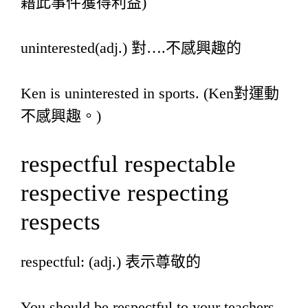
藉此事件獲得利益)
uninterested(adj.) 對….不感興趣的
Ken is uninterested in sports. (Ken對運動
不感興趣。)
respectful respectable
respective respecting
respects
respectful: (adj.) 表示尊敬的
You should be respectful to your teachers.