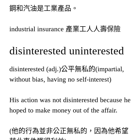
鋼和汽油是工業產品。
industrial insurance 產業工人人壽保險
disinterested uninterested
disinterested (adj.)公平無私的(impartial,
without bias, having no self-interest)
His action was not disinterested because he
hoped to make money out of the affair.
(他的行為並非公正無私的，因為他希望