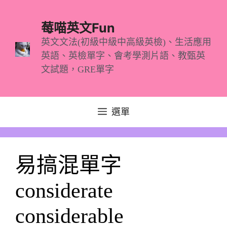
跳
至
莓喵英文Fun
主
英文文法(初級中級中高級英檢)、生活應用
英語、英檢單字、會考學測片語、教甄英
要
文試題，GRE單字
內
容
選單
易搞混單字
considerate
considerable