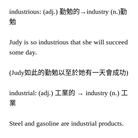
industrious: (adj.) 勤勉的→industry (n.)勤
勉
Judy is so industrious that she will succeed
some day.
(Judy如此的勤勉以至於她有一天會成功)
industrial: (adj.) 工業的 → industry (n.) 工
業
Steel and gasoline are industrial products.