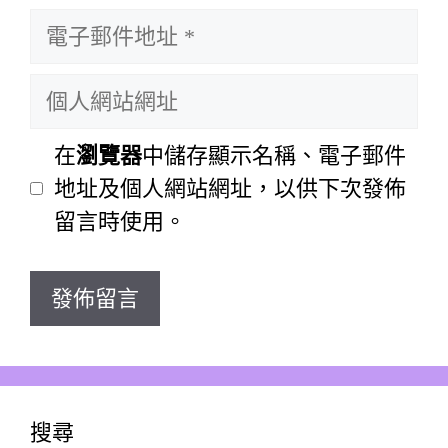
電
者
子
名
個
郵
稱
人
件
網
在
瀏覽器
中儲存顯示名稱、電子郵件
地
站
地址及個人網站網址，以供下次發佈
址
網
留言時使用。
址
搜尋