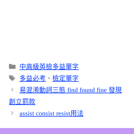
分
中高級英檢多益單字
類
標
多益必考
、
檢定單字
籤
易混淆動詞三態 find found fine 發現
創立罰款
assist consist resist用法