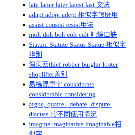
late latter later latest last 文法
adapt adopt adept 相似字怎麼用
assist consist resist用法
molt dolt bolt colt cult 記憶口訣
Stature Statute Status Statue 相似字
辨別
偷東西thief robber burglar looter
shoplifter差別
易搞混單字 considerate
considerable considering
argue, quarrel, debate, dispute,
discuss 的不同使用情況
imagine imaginative imaginable相
似字