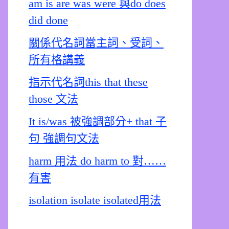
am is are was were 與do does
did done
關係代名詞當主詞、受詞、
所有格講義
指示代名詞this that these
those 文法
It is/was 被強調部分+ that 子
句 強調句文法
harm 用法 do harm to 對……
有害
isolation isolate isolated用法