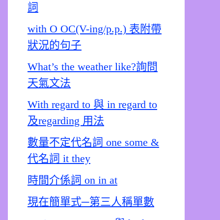
詞
with O OC(V-ing/p.p.) 表附帶
狀況的句子
What’s the weather like?詢問
天氣文法
With regard to 與 in regard to
及regarding 用法
數量不定代名詞 one some &
代名詞 it they
時間介係詞 on in at
現在簡單式─第三人稱單數