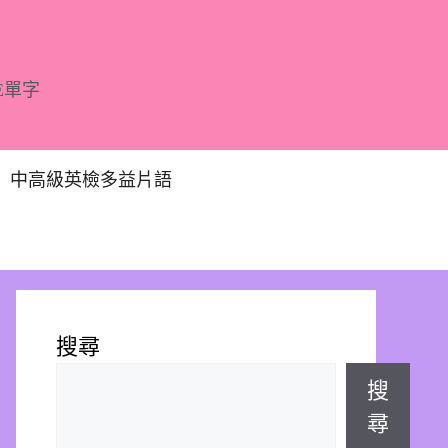
E單字
中高級英檢多益片語
搜尋
搜
尋