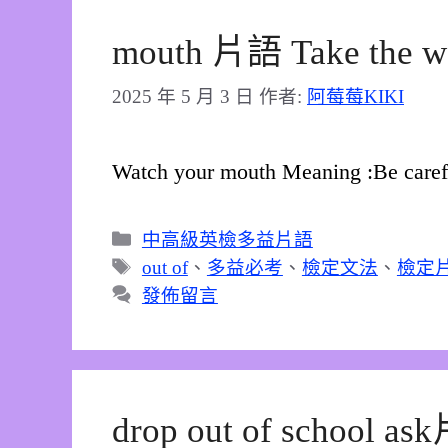
mouth 片語 Take the wo
2025 年 5 月 3 日
作者:
阿莓莓KIKI
Watch your mouth Meaning :Be care
分
中高級英檢多益片語
類
標
out of
、
多益必考
、
檢定文法
、
檢定
籤
發佈留言
drop out of school a