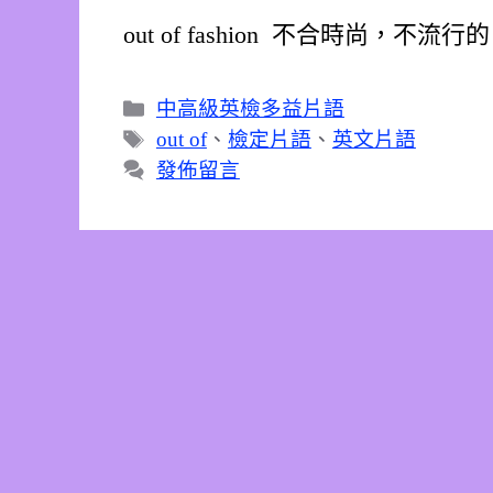
out of fashion 不合時尚，不流行的 i
分
中高級英檢多益片語
類
標
out of
、
檢定片語
、
英文片語
籤
發佈留言