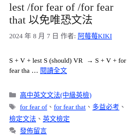
lest /for fear of /for fear
that 以免唯恐文法
2024 年 8 月 7 日
作者:
阿莓莓KIKI
S + V + lest S (should) VR → S + V + for
fear tha …
閱讀全文
分
高中英文文法(中級英檢)
類
標
for fear of
、
for fear that
、
多益必考
、
籤
檢定文法
、
英文檢定
發佈留言