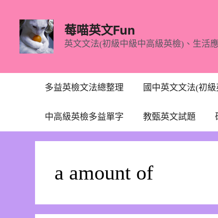
跳
至
莓喵英文Fun
主
英文文法(初級中級中高級英檢)、生活
要
內
容
多益英檢文法總整理
國中英文文法(初級
中高級英檢多益單字
教甄英文試題
a amount of