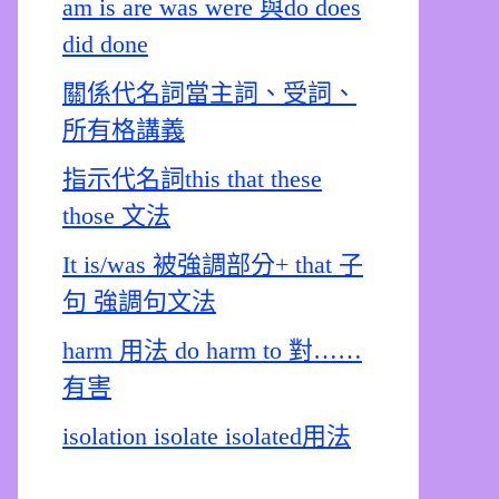
am is are was were 與do does
did done
關係代名詞當主詞、受詞、
所有格講義
指示代名詞this that these
those 文法
It is/was 被強調部分+ that 子
句 強調句文法
harm 用法 do harm to 對……
有害
isolation isolate isolated用法