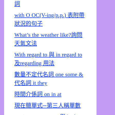
詞
with O OC(V-ing/p.p.) 表附帶
狀況的句子
What’s the weather like?詢問
天氣文法
With regard to 與 in regard to
及regarding 用法
數量不定代名詞 one some &
代名詞 it they
時間介係詞 on in at
現在簡單式─第三人稱單數