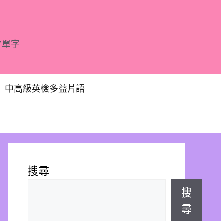
E單字
中高級英檢多益片語
搜尋
搜
尋