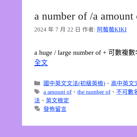
a number of /a amou
2024 年 7 月 22 日
作者:
阿莓莓KIKI
a huge / large number of + 可
全文
分
國中英文文法(初級英檢)
、
高中英文文
類
標
a amount of
、
the number of
、
不可數
籤
法
、
英文檢定
發佈留言