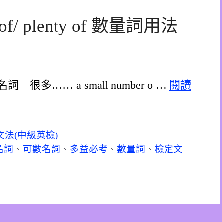
nt of/ plenty of 數量詞用法
數複數名詞 很多…… a small number o …
閱讀
法(中級英檢)
名詞
、
可數名詞
、
多益必考
、
數量詞
、
檢定文