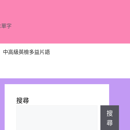
E單字
中高級英檢多益片語
搜尋
搜
尋