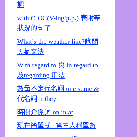
詞
with O OC(V-ing/p.p.) 表附帶
狀況的句子
What’s the weather like?詢問
天氣文法
With regard to 與 in regard to
及regarding 用法
數量不定代名詞 one some &
代名詞 it they
時間介係詞 on in at
現在簡單式─第三人稱單數