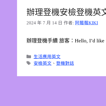
辦理登機安檢登機英
2024 年 7 月 14 日
作者:
阿莓莓KIKI
辦理登機手續 旅客：Hello, I’d like to c
分
生活應用英文
類
標
安檢英文
、
登機對話
籤