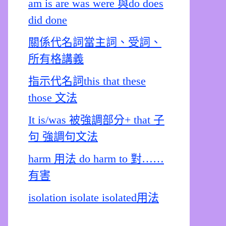
am is are was were 與do does
did done
關係代名詞當主詞、受詞、
所有格講義
指示代名詞this that these
those 文法
It is/was 被強調部分+ that 子
句 強調句文法
harm 用法 do harm to 對……
有害
isolation isolate isolated用法