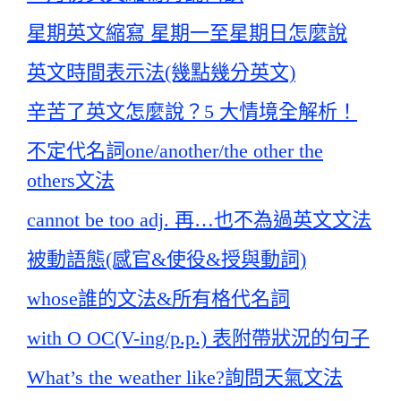
星期英文縮寫 星期一至星期日怎麼說
英文時間表示法(幾點幾分英文)
辛苦了英文怎麼說？5 大情境全解析！
不定代名詞one/another/the other the
others文法
cannot be too adj. 再…也不為過英文文法
被動語態(感官&使役&授與動詞)
whose誰的文法&所有格代名詞
with O OC(V-ing/p.p.) 表附帶狀況的句子
What’s the weather like?詢問天氣文法