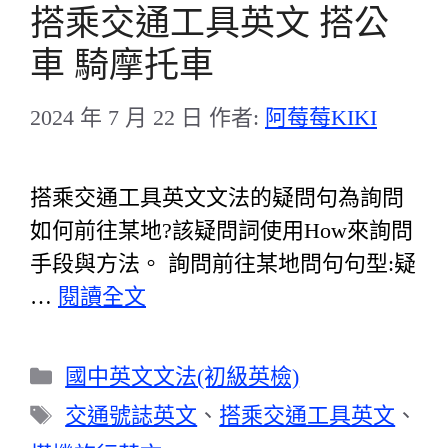
搭乘交通工具英文 搭公
車 騎摩托車
2024 年 7 月 22 日
作者:
阿莓莓KIKI
搭乘交通工具英文文法的疑問句為詢問
如何前往某地?該疑問詞使用How來詢問
手段與方法。 詢問前往某地問句句型:疑
…
閱讀全文
分
國中英文文法(初級英檢)
類
標
交通號誌英文
、
搭乘交通工具英文
、
籤