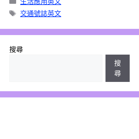
分
生活應用英文
類
標
交通號誌英文
籤
搜尋
搜
尋