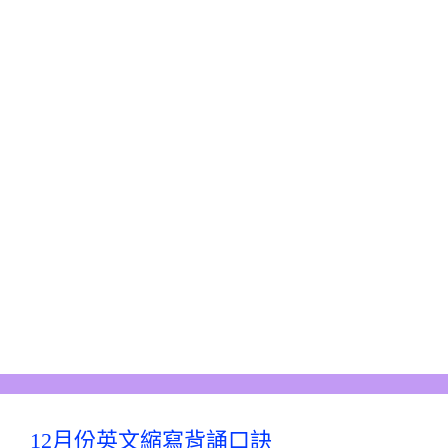
12月份英文縮寫背誦口訣