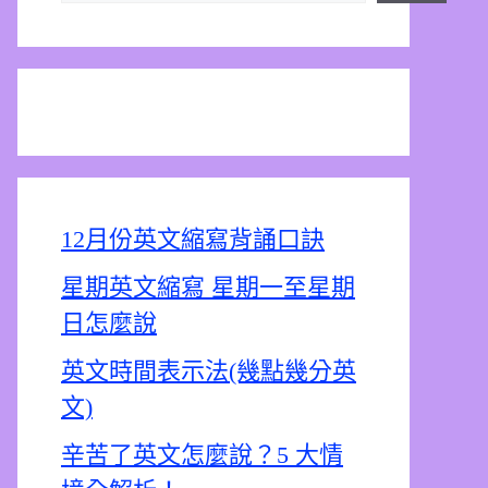
12月份英文縮寫背誦口訣
星期英文縮寫 星期一至星期
日怎麼說
英文時間表示法(幾點幾分英
文)
辛苦了英文怎麼說？5 大情