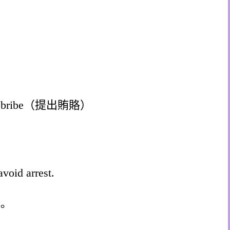
r a bribe（提出賄賂）
avoid arrest.
。