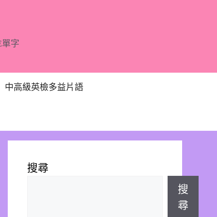
E單字
中高級英檢多益片語
搜尋
搜
尋