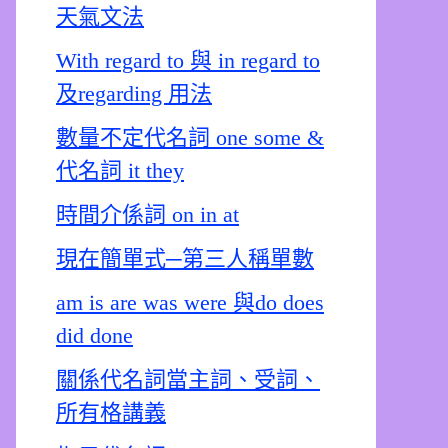
天氣文法
With regard to 與 in regard to
及regarding 用法
數量不定代名詞 one some &
代名詞 it they
時間介係詞 on in at
現在簡單式─第三人稱單數
am is are was were 與do does
did done
關係代名詞當主詞、受詞、
所有格講義