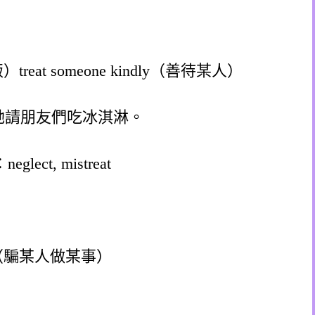
吃飯）treat someone kindly（善待某人）
e cream.她請朋友們吃冰淇淋。
glect, mistreat
ething（騙某人做某事）
）