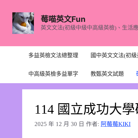
跳
至
莓喵英文Fun
主
英文文法(初級中級中高級英檢)、生活
要
內
容
多益英檢文法總整理
國中英文文法(初級
中高級英檢多益單字
教甄英文試題
114 國立成功大
2025 年 12 月 30 日
作者:
阿莓莓KIKI