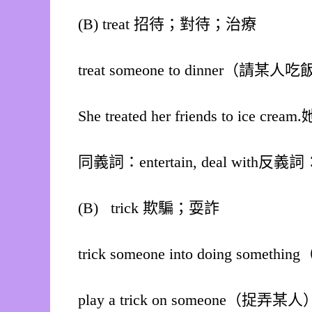
(B) treat 招待；對待；治療
treat someone to dinner（請某人
She treated her friends to ic
同義詞：entertain, deal with反義詞：ne
(B) trick 欺騙；耍詐
trick someone into doing som
play a trick on someone（捉弄某人