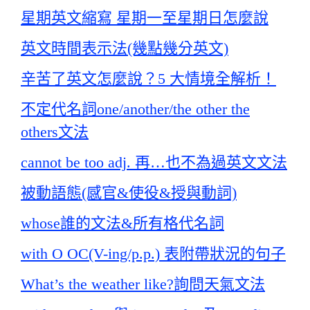
星期英文縮寫 星期一至星期日怎麼說
英文時間表示法(幾點幾分英文)
辛苦了英文怎麼說？5 大情境全解析！
不定代名詞one/another/the other the
others文法
cannot be too adj. 再…也不為過英文文法
被動語態(感官&使役&授與動詞)
whose誰的文法&所有格代名詞
with O OC(V-ing/p.p.) 表附帶狀況的句子
What’s the weather like?詢問天氣文法