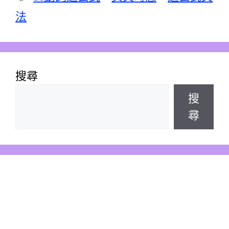
籤
法
搜尋
搜
尋