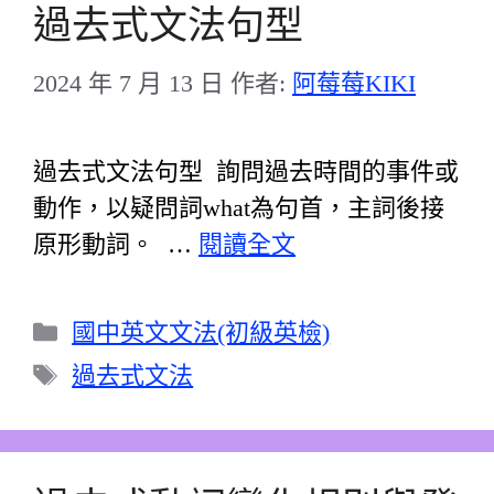
過去式文法句型
2024 年 7 月 13 日
作者:
阿莓莓KIKI
過去式文法句型 詢問過去時間的事件或
動作，以疑問詞what為句首，主詞後接
原形動詞。 …
閱讀全文
分
國中英文文法(初級英檢)
類
標
過去式文法
籤