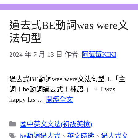
過去式BE動詞was were文
法句型
2024 年 7 月 13 日
作者:
阿莓莓KIKI
過去式BE動詞was were文法句型 1.「主
詞＋be動詞過去式＋補語.」。 I was
happy las …
閱讀全文
分
國中英文文法(初級英檢)
類
標
be動詞過去式
、
英文時態
、
過去式文