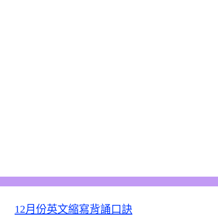
12月份英文縮寫背誦口訣