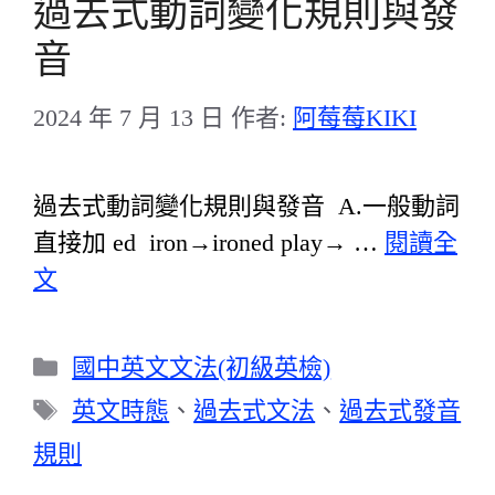
過去式動詞變化規則與發
音
2024 年 7 月 13 日
作者:
阿莓莓KIKI
過去式動詞變化規則與發音 A.一般動詞
直接加 ed iron→ironed play→ …
閱讀全
文
分
國中英文文法(初級英檢)
類
標
英文時態
、
過去式文法
、
過去式發音
籤
規則