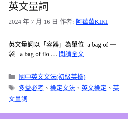
英文量詞
2024 年 7 月 16 日
作者:
阿莓莓KIKI
英文量詞以「容器」為單位 a bag of 一
袋 a bag of flo …
閱讀全文
分
國中英文文法(初級英檢)
類
標
多益必考
、
檢定文法
、
英文檢定
、
英
籤
文量詞