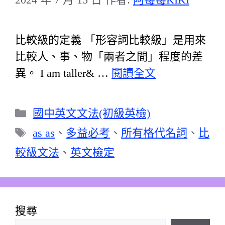
比較級的定義 「形容詞比較級」是用來
比較人、事、物「兩者之間」程度的差
異。 I am taller& …
閱讀全文
分
國中英文文法(初級英檢)
類
標
as as
、
多益必考
、
所有格代名詞
、
比
籤
較級文法
、
英文檢定
搜尋