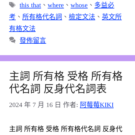
類
標
this that
、
where
、
whose
、
多益必
籤
考
、
所有格代名詞
、
檢定文法
、
英文所
有格文法
發佈留言
主詞 所有格 受格 所有格
代名詞 反身代名詞表
2024 年 7 月 16 日
作者:
阿莓莓KIKI
主詞 所有格 受格 所有格代名詞 反身代