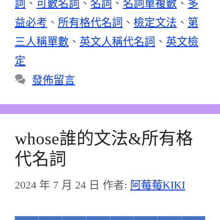
詞
、
可數名詞
、
名詞
、
名詞單複數
、
多
益必考
、
所有格代名詞
、
檢定文法
、
第
三人稱單數
、
英文人稱代名詞
、
英文檢
定
發佈留言
whose誰的文法&所有格
代名詞
2024 年 7 月 24 日
作者:
阿莓莓KIKI