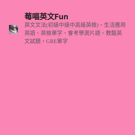
跳
至
莓喵英文Fun
主
英文文法(初級中級中高級英檢)、生活應用
英語、英檢單字、會考學測片語、教甄英
要
文試題，GRE單字
內
容