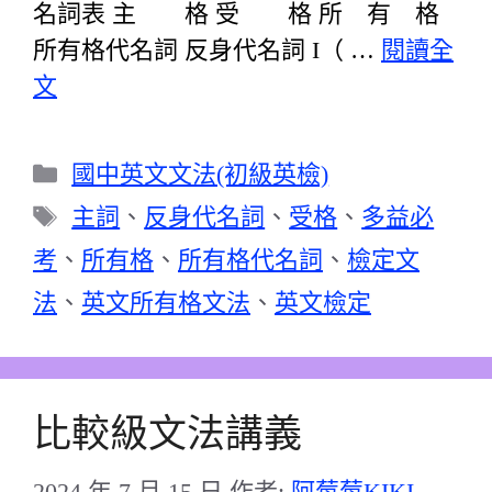
名詞表 主 格 受 格 所 有 格
所有格代名詞 反身代名詞 I（ …
閱讀全
文
分
國中英文文法(初級英檢)
類
標
主詞
、
反身代名詞
、
受格
、
多益必
籤
考
、
所有格
、
所有格代名詞
、
檢定文
法
、
英文所有格文法
、
英文檢定
比較級文法講義
2024 年 7 月 15 日
作者:
阿莓莓KIKI