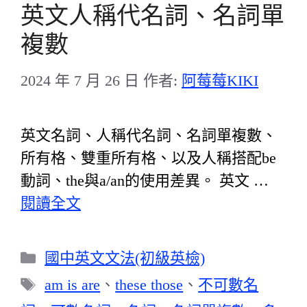
英文人稱代名詞、名詞單
複數
2024 年 7 月 26 日
作者:
阿莓莓KIKI
英文名詞、人稱代名詞、名詞單複數、
所有格、雙重所有格、以及人稱搭配be
動詞、the與a/an的使用差異。 英文 …
閱讀全文
分
國中英文文法(初級英檢)
類
標
am is are
、
these those
、
不可數名
籤