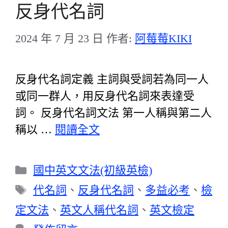
反身代名詞
2024 年 7 月 23 日
作者:
阿莓莓KIKI
反身代名詞定義 主詞與受詞若為同一人
或同一群人，用反身代名詞來表達受
詞。 反身代名詞文法 第一人稱與第二人
稱以 …
閱讀全文
分
國中英文文法(初級英檢)
類
標
代名詞
、
反身代名詞
、
多益必考
、
檢
籤
定文法
、
英文人稱代名詞
、
英文檢定