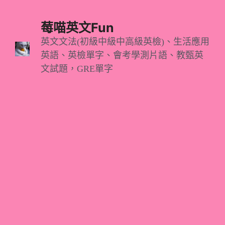
跳
至
莓喵英文Fun
主
英文文法(初級中級中高級英檢)、生活應用
英語、英檢單字、會考學測片語、教甄英
要
文試題，GRE單字
內
容