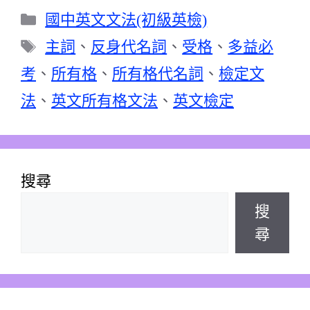
分
國中英文文法(初級英檢)
類
標
主詞
、
反身代名詞
、
受格
、
多益必
籤
考
、
所有格
、
所有格代名詞
、
檢定文
法
、
英文所有格文法
、
英文檢定
搜尋
搜
尋