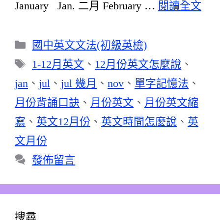
January Jan. 二月 February …
閱讀全文
分
國中英文文法(初級英檢)
類
標
1-12月英文
、
12月份英文怎麼說
、
籤
jan
、
jul
、
jul 幾月
、
nov
、
單字記憶法
、
月份背誦口訣
、
月份英文
、
月份英文縮
寫
、
英文12月份
、
英文時間怎麼說
、
英
文月份
發佈留言
搜尋