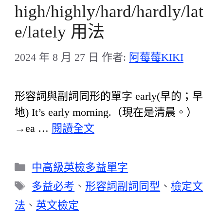
high/highly/hard/hardly/lat
e/lately 用法
2024 年 8 月 27 日
作者:
阿莓莓KIKI
形容詞與副詞同形的單字 early(早的；早
地) It’s early morning.（現在是清晨。）
→ea …
閱讀全文
分
中高級英檢多益單字
類
標
多益必考
、
形容詞副詞同型
、
檢定文
籤
法
、
英文檢定