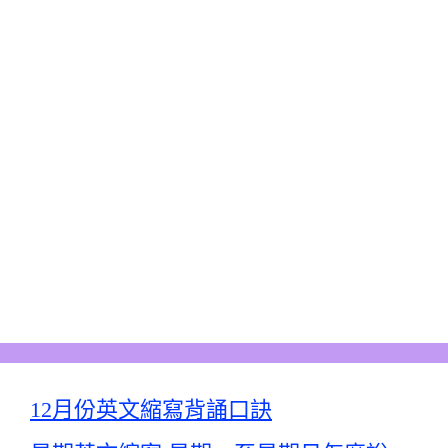
12月份英文縮寫背誦口訣