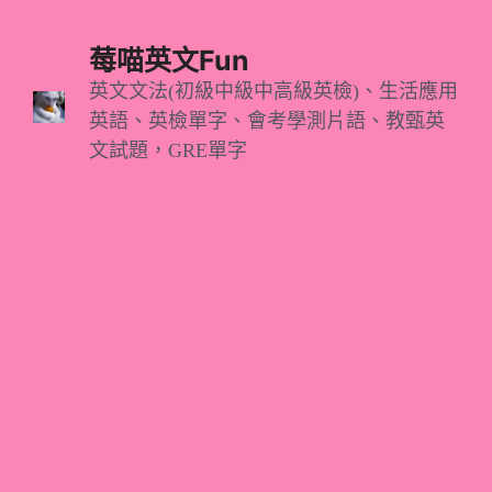
跳
至
莓喵英文Fun
主
英文文法(初級中級中高級英檢)、生活應用
英語、英檢單字、會考學測片語、教甄英
要
文試題，GRE單字
內
容